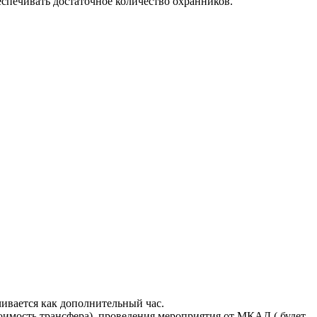
еспечивать достаточное количество охранников.
чивается как дополнительный час.
имость трансфера). проведения мероприятия от МКАД ( будет