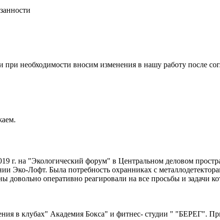
язанности
и при необходимости вносим изменения в нашу работу после со
жаем.
019 г. на "Экологический форум" в Центральном деловом простра
-Лофт. Была потребность охранниках с металлодетекторами,
храны довольно оперативно реагировали на все просьбы и зада
 в клубах" Академия Бокса" и фитнес- студии " "БЕРЕГ". Прия