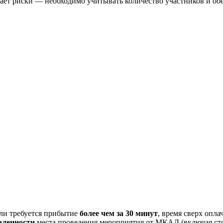
вает риски — необходимо учитывать количество участников и об
сли требуется прибытие
более чем за 30 минут
, время сверх опла
аленности
места проведения мероприятия от МКАД (включая сто