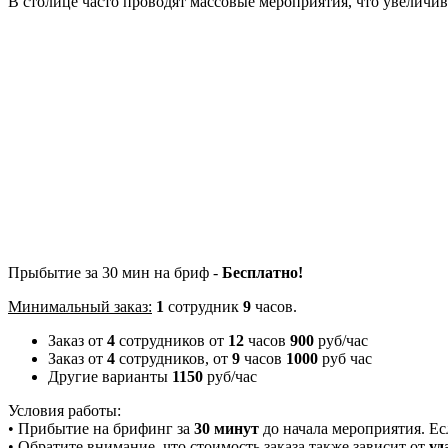
В столице часто проводят массовые мероприятия, что увеличи
Прыбытие за 30 мин на бриф -
Бесплатно!
Минимальный заказ:
1
сотрудник
9
часов.
Заказ от
4
сотрудников от
12
часов
900
руб/час
Заказ от
4
сотрудников, от
9
часов
1000
руб час
Другие варианты
1150
руб/час
Условия работы:
• Прибытие на брифинг за
30 минут
до начала мероприятия. Е
• Обратите внимание, что стоимость заказа также зависит от
уд